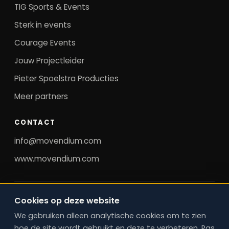
TIG Sports & Events
Sterk in events
Courage Events
Jouw Projectleider
Pieter Spoelstra Producties
Meer partners
CONTACT
info@movendium.com
www.movendium.com
©
2026
MovendiuM. Alle rechten voorbehouden.
Cookies op deze website
Regie op bereikbaarheid, mobiliteit en operatie. ·
We gebruiken alleen analytische cookies om te zien
Cookievoorkeuren
hoe de site wordt gebruikt en deze te verbeteren. Pas