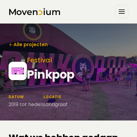
Alle projecten
Festival
Pinkpop
DATUM
LOCATIE
2019 tot heden
Landgraaf