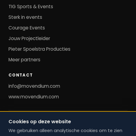
TIG Sports & Events
Sterk in events
Courage Events
Jouw Projectleider
Pieter Spoelstra Producties
Meer partners
CONTACT
info@movendium.com
www.movendium.com
©
2026
MovendiuM. Alle rechten voorbehouden.
Cookies op deze website
Regie op bereikbaarheid, mobiliteit en operatie. ·
We gebruiken alleen analytische cookies om te zien
Cookievoorkeuren