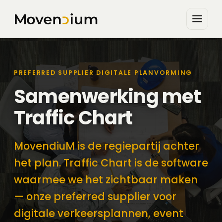
PREFERRED SUPPLIER DIGITALE PLANVORMING
Samenwerking met
Traffic Chart
MovendiuM is de regiepartij achter
het plan. Traffic Chart is de software
waarmee we het zichtbaar maken
— onze preferred supplier voor
digitale verkeersplannen, event