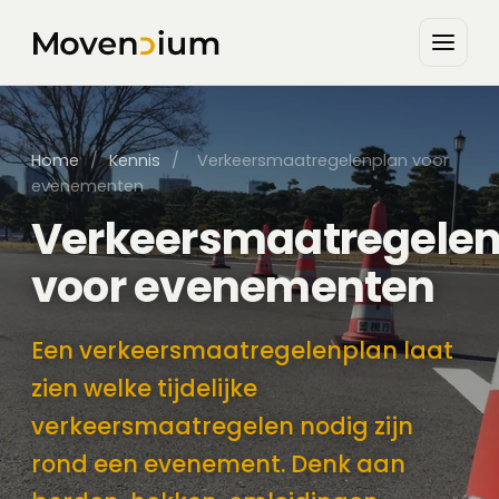
Home
/
Kennis
/
Verkeersmaatregelenplan voor
evenementen
Verkeersmaatregelen
voor evenementen
Een verkeersmaatregelenplan laat
zien welke tijdelijke
verkeersmaatregelen nodig zijn
rond een evenement. Denk aan