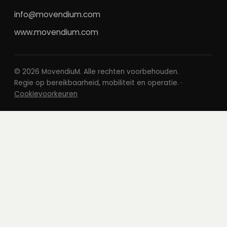
info@movendium.com
www.movendium.com
©
2026
MovendiuM. Alle rechten voorbehouden.
Regie op bereikbaarheid, mobiliteit en operatie. ·
Cookievoorkeuren