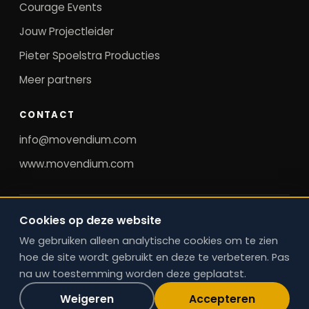
Courage Events
Jouw Projectleider
Pieter Spoelstra Producties
Meer partners
CONTACT
info@movendium.com
www.movendium.com
©
2026
MovendiuM. Alle rechten voorbehouden.
Cookies op deze website
Regie op bereikbaarheid, mobiliteit en operatie. ·
We gebruiken alleen analytische cookies om te zien
Cookievoorkeuren
hoe de site wordt gebruikt en deze te verbeteren. Pas
na uw toestemming worden deze geplaatst.
Weigeren
Accepteren
Mobiliteitsplan Check