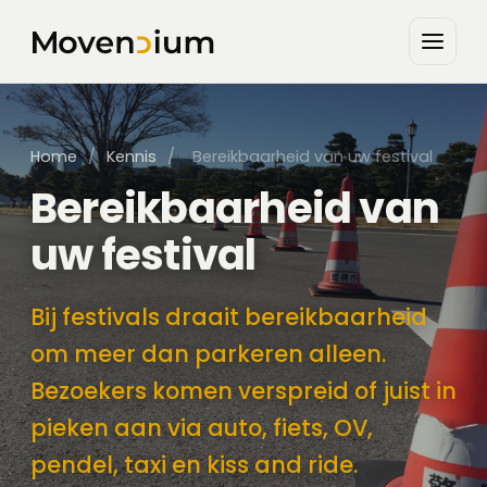
Home
/
Kennis
/
Bereikbaarheid van uw festival
Bereikbaarheid van
uw festival
Bij festivals draait bereikbaarheid
om meer dan parkeren alleen.
Bezoekers komen verspreid of juist in
pieken aan via auto, fiets, OV,
pendel, taxi en kiss and ride.